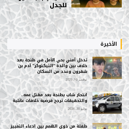
للجدل
الأخيرة
تدخل أمني بحي الأمل في طنجة بعد
خلاف بين والدة “التيكتوكر” آدم بن
شقرون وعدد من السكان
نوفمبر 10, 2025
انتحار شاب بطنجة بعد مقتل عمه..
والتحقيقات ترجح فرضية خلافات عائلية
يوليو 30, 2026
طفلة من ذوي الهمم بين ادعاء التمييز