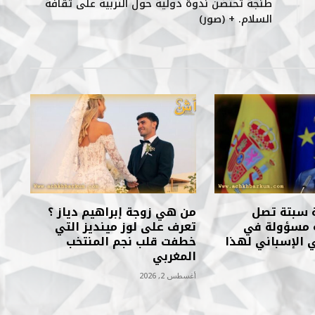
طنجة تحتضن ندوة دولية حول التربية على ثقافة
السلام. + (صور)
ة سبتة تصل
من هي زوجة إبراهيم دياز ؟
لة مسؤولة في
تعرف على لوز مينديز التي
ي الإسباني لهذا
خطفت قلب نجم المنتخب
المغربي
أغسطس 2, 2026