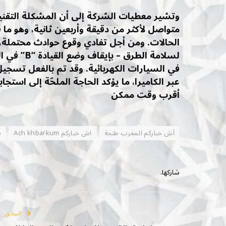
وتشير معطيات الشركة إلى أن المشكلة التقني
متواصل لأكثر من دقيقة وأربعين ثانية، وهو ما
الحالات. ومن أجل تفادي وقوع حوادث محتملة، أ
لسلامة الطر
في السيارات الكهربائية. وقد تم بالفعل تسجي
عبر الكاميرا، ما يؤكد الحاجة الملحّة إلى است
أقرب وقت ممكن
آش خباركم المغرب طنجة
اش خباركم Ach khbarkum
س
شاركها.
السابق