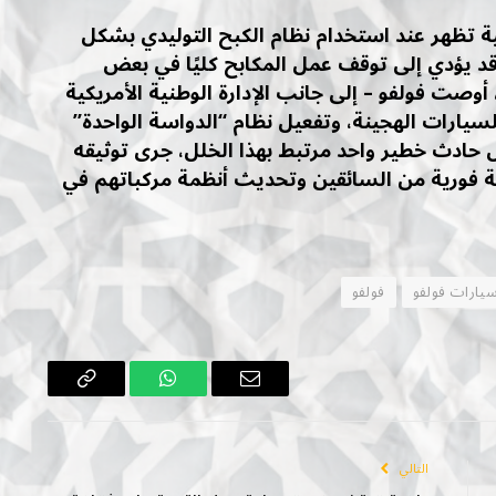
ة تظهر عند استخدام نظام الكبح التوليدي بشكل
 قد يؤدي إلى توقف عمل المكابح كليًا في بعض
وصت فولفو – إلى جانب الإدارة الوطنية الأمريكية
ق – بإيقاف وضع القيادة “B” في السيارات الهجينة، وتفعيل نظام “الدواسة الواحدة”
ل حادث خطير واحد مرتبط بهذا الخلل، جرى توثيقه
جابة فورية من السائقين وتحديث أنظمة مركباتهم في
يارات فولفو
فولفو
البريد
واتساب
Copy
الإلكتروني
Link
التالي