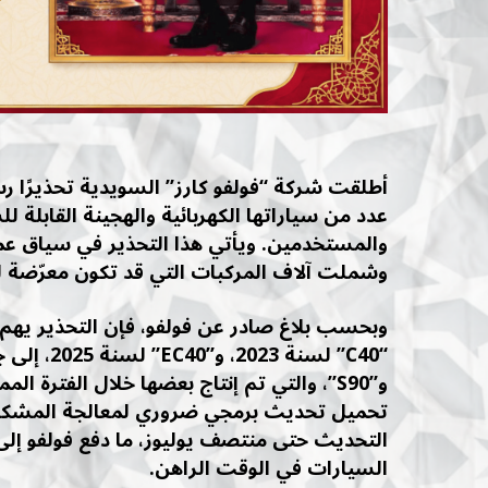
أطلقت شركة “فولفو كارز” السويدية تحذيرًا 
عدد من سياراتها الكهربائية والهجينة القابلة ل
والمستخدمين. ويأتي هذا التحذير في سياق عم
وشملت آلاف المركبات التي قد تكون معرّضة له
وبحسب بلاغ صادر عن فولفو، فإن التحذير يهم
تحميل تحديث برمجي ضروري لمعالجة المشكلة، 
التحديث حتى منتصف يوليوز، ما دفع فولفو إلى
السيارات في الوقت الراهن.