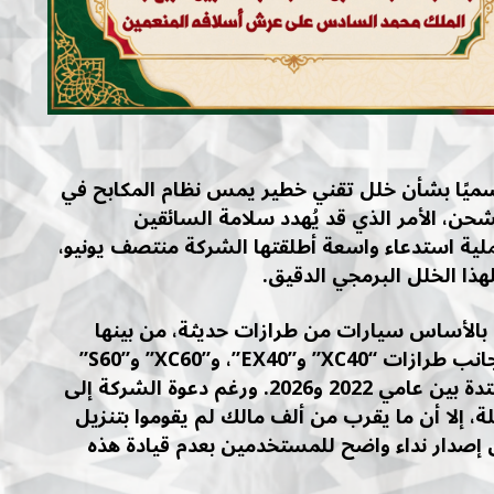
رسميًا بشأن خلل تقني خطير يمس نظام المكابح في
لشحن، الأمر الذي قد يُهدد سلامة السائقين
لية استدعاء واسعة أطلقتها الشركة منتصف يونيو،
ذا الخلل البرمجي الدقيق.
 بالأساس سيارات من طرازات حديثة، من بينها
“C40” لسنة 2023، و”EC40” لسنة 2025، إلى جانب طرازات “XC40” و”EX40”، و”XC60” و”S60”
و”S90”، والتي تم إنتاج بعضها خلال الفترة الممتدة بين عامي 2022 و2026. ورغم دعوة الشركة إلى
إلا أن ما يقرب من ألف مالك لم يقوموا بتنزيل
 إصدار نداء واضح للمستخدمين بعدم قيادة هذه