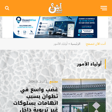
أنت الآن تتصفح:
الرئيسية
»
أولياء الأمور
أولياء الأمور
مجتمع
أبريل 9, 2026
غضب واسع في
تطوان بسبب
اتهامات بسلوكات
غير تربوية داخل