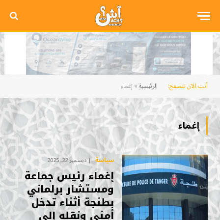
أنت الآن تتصفح:
الرئيسية
»
إغماء
إغماء
سياسة
ديسمبر 22, 2025
إغماء رئيس جماعة
ومستشار برلماني
بطنجة أثناء تدخل
أمني ونقله إلى