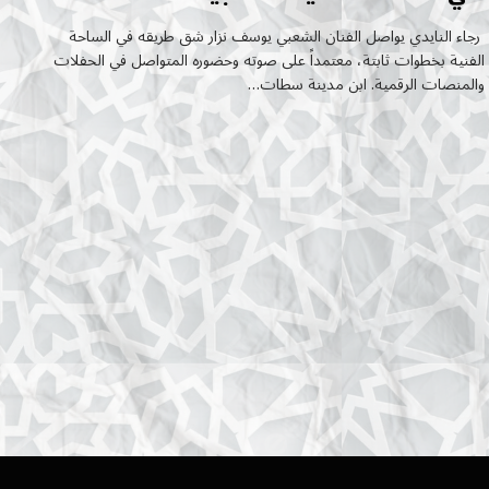
رجاء النايدي يواصل الفنان الشعبي يوسف نزار شق طريقه في الساحة
الفنية بخطوات ثابتة، معتمداً على صوته وحضوره المتواصل في الحفلات
والمنصات الرقمية. ابن مدينة سطات…