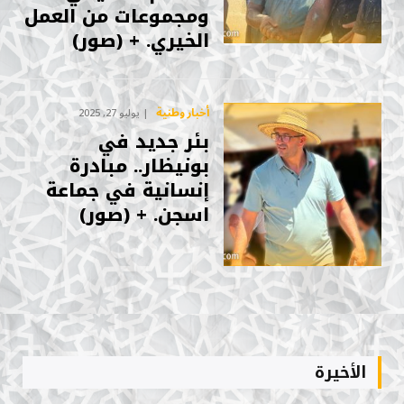
ومجموعات من العمل
الخيري. + (صور)
أخبار وطنية
يوليو 27, 2025
بئر جديد في
بونيظار.. مبادرة
إنسانية في جماعة
اسجن. + (صور)
الأخيرة