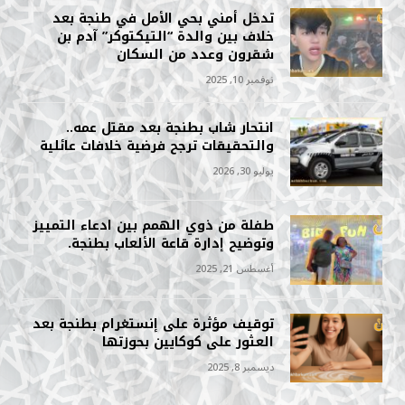
تدخل أمني بحي الأمل في طنجة بعد
خلاف بين والدة “التيكتوكر” آدم بن
شقرون وعدد من السكان
نوفمبر 10, 2025
انتحار شاب بطنجة بعد مقتل عمه..
والتحقيقات ترجح فرضية خلافات عائلية
يوليو 30, 2026
طفلة من ذوي الهمم بين ادعاء التمييز
وتوضيح إدارة قاعة الألعاب بطنجة.
أغسطس 21, 2025
توقيف مؤثرة على إنستغرام بطنجة بعد
العثور على كوكايين بحوزتها
ديسمبر 8, 2025