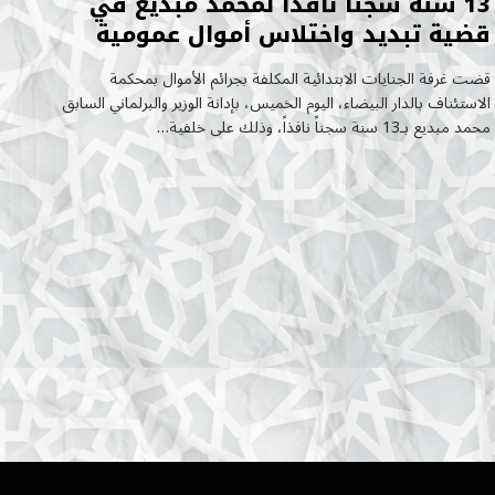
13 سنة سجناً نافذاً لمحمد مبديع في
قضية تبديد واختلاس أموال عمومية
قضت غرفة الجنايات الابتدائية المكلفة بجرائم الأموال بمحكمة
الاستئناف بالدار البيضاء، اليوم الخميس، بإدانة الوزير والبرلماني السابق
محمد مبديع بـ13 سنة سجناً نافذاً، وذلك على خلفية…