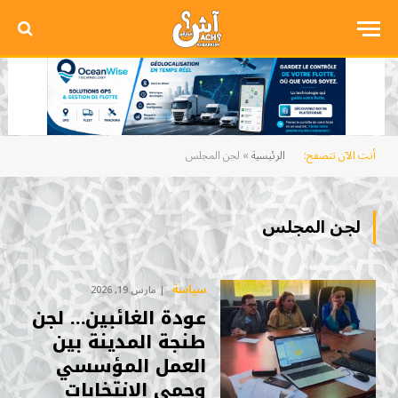
أنت الآن تتصفح:
الرئيسية
»
لجن المجلس
لجن المجلس
سياسة
مارس 19, 2026
عودة الغائبين… لجن
طنجة المدينة بين
العمل المؤسسي
وحمى الانتخابات