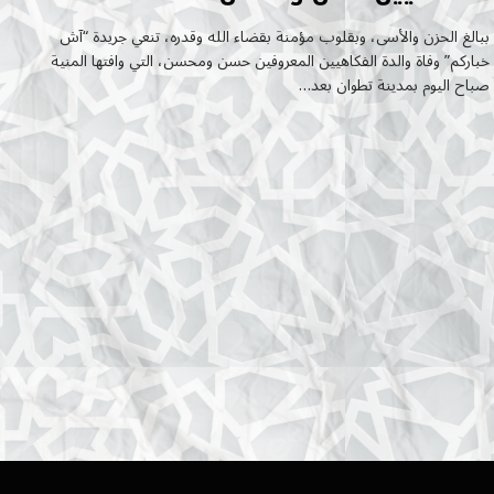
ببالغ الحزن والأسى، وبقلوب مؤمنة بقضاء الله وقدره، تنعي جريدة “آش
خباركم” وفاة والدة الفكاهيين المعروفين حسن ومحسن، التي وافتها المنية
صباح اليوم بمدينة تطوان بعد…