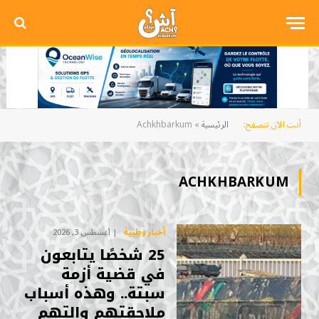
أنت الآن تتصفح:
الرئيسية
»
Achkhbarkum
ACHKHBARKUM
أخبار وطنية
أغسطس 3, 2026
25 شخصًا يتابعون
في قضية أزمة
سبتة.. وهذه أسباب
ملاحقتهم والتهم