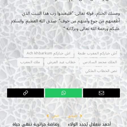
ومسك الختام، قوله تعالى: “فليعبدوا رب هذا البيت الذي
أطعمهم من جوع وآمنهم من خوف”. صدق الله العظيم. والسلام
عليكم ورحمة الله تعالى وبركاته “.
آش خباركم المغرب طنجة
اش خباركم Ach khbarkum
الملك محمد السادس
خطاب عيد العرش
ملك المغرب
نص الخطاب الملكي
البريد
واتساب
Copy
الإلكتروني
Link
السابق
التالي
أحمد بنعلال يُجدد الولاء
رصاصة جزائرية تنهي حياة