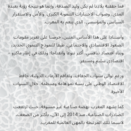
فما حققته بلادنا لم يكن وليد الصدفة، وإنما هو نتيجة رؤية بعيدة
المدى، وصواب الاختيارات التنموية الكبرى، والأمن والاستقرار
السياسي والمؤسسي، الذي ينعم به المغرب.
واستنادا على هذا الأساس المتين، حرصنا على تعزيز مقومات
الصعود الاقتصادي والاجتماعي، طبقا للنموذج التنموي الجديد،
وبناء اقتصاد تنافسي، أكثر تنوعا وانفتاحا؛ وذلك في إطار ماكرو –
اقتصادي سليم ومستقر.
ورغم توالي سنوات الجفاف، وتفاقم الأزمات الدولية، حافظ
الاقتصاد الوطني على نسبة نمو هامة ومنتظمة، خلال السنوات
الأخيرة.
كما يشهد المغرب نهضة صناعية غير مسبوقة، حيث ارتفعت
الصادرات الصناعية، منذ 2014 إلى الآن، بأكثر من الضعف،
لاسيما تلك المرتبطة بالمهن العالمية للمغرب.