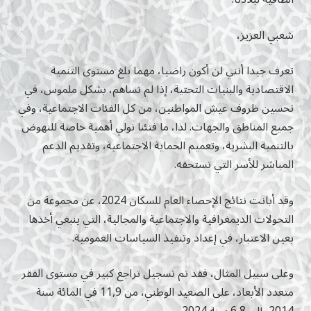
شعبي العزيز،
تعرف جيدا أنني لن أكون راضيا، مهما بلغ مستوى التنمية
الاقتصادية والبنيات التحتية، إذا لم تساهم، بشكل ملموس، في
تحسين ظروف عيش المواطنين، من كل الفئات الاجتماعية، وفي
جميع المناطق والجهات. لذا، ما فتئنا نولي أهمية خاصة للنهوض
بالتنمية البشرية، وتعميم الحماية الاجتماعية، وتقديم الدعم
المباشر للأسر التي تستحقه.
وقد أبانت نتائج الإحصاء العام للسكان 2024، عن مجموعة من
التحولات الديمغرافية والاجتماعية والمجالية، التي ينبغي أخذها
بعين الاعتبار، في إعداد وتنفيذ السياسات العمومية.
وعلى سبيل المثال، فقد تم تسجيل تراجع كبير في مستوى الفقر
متعدد الأبعاد، على الصعيد الوطني، من 11,9 في المائة سنة