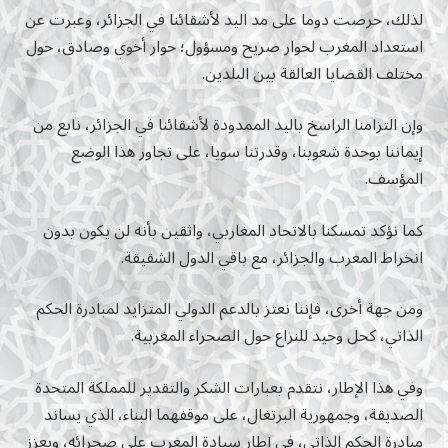
لذلك، حرصت دوما على مد اليد لأشقائنا في الجزائر، وعبرت عن
استعداد المغرب لحوار صريح ومسؤول؛ حوار أخوي وصادق، حول
مختلف القضايا العالقة بين البلدين.
وإن التزامنا الراسخ باليد الممدودة لأشقائنا في الجزائر، نابع من
إيماننا بوحدة شعوبنا، وقدرتنا سويا، على تجاوز هذا الوضع
المؤسف.
كما نؤكد تمسكنا بالاتحاد المغاربي، واثقين بأنه لن يكون بدون
انخراط المغرب والجزائر، مع باقي الدول الشقيقة.
ومن جهة أخرى، فإننا نعتز بالدعم الدولي المتزايد لمبادرة الحكم
الذاتي، كحل وحيد للنزاع حول الصحراء المغربية.
وفي هذا الإطار، نتقدم بعبارات الشكر والتقدير للمملكة المتحدة
الصديقة، وجمهورية البرتغال، على موقفهما البناء، الذي يساند
مبادرة الحكم الذاتي، في إطار سيادة المغرب على صحرائه، ويعزز