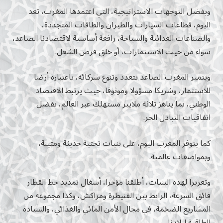
وبفضل التوجهات الاستراتيجية، التي اعتمدها المغرب، تعد
اليوم، قطاعات السيارات والطيران والطاقات المتجددة،
والصناعات الغذائية والسياحة، رافعة أساسية لاقتصادنا الصاعد،
سواء من حيث الاستثمارات، أو خلق فرص الشغل.
ويتميز المغرب الصاعد بتعدد وتنوع شركائه، باعتباره أرضا
للاستثمار، وشريكا مسؤولا وموثوقا، حيث يرتبط الاقتصاد
الوطني، بما يناهز ثلاثة ملايير مستهلك عبر العالم، بفضل
اتفاقيات التبادل الحر.
كما يتوفر المغرب اليوم، على بنيات تحتية حديثة ومتينة،
وبمواصفات عالمية.
وتعزيزا لهذه البنيات، أطلقنا مؤخرا، أشغال تمديد خط القطار
فائق السرعة، الرابط بين القنيطرة ومراكش، وكذا مجموعة من
المشاريع الضخمة، في مجال الأمن المائي والغذائي، والسيادة
الطاقية لبلادنا.