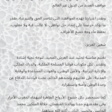
مواقف العديد من الدول عبر العالم.
وبقدر اعتزازنا بهذه المواقف، التي تناصر الحق والشرعية، بقدر
ما نؤكد حرصنا على إيجاد حل توافقي، لا غالب فيه ولا مغلوب،
يحفظ ماء وجه جميع الأطراف.
شعبي العزيز،
نغتنم مناسبة تخليد عيد العرش المجيد، لنوجه تحية إشادة
وتقدير، لكل مكونات قواتنا المسلحة الملكية، والدرك الملكي،
والإدارة الترابية، والأمن الوطني، والقوات المساعدة والوقاية
المدنية، على تفانيهم وتجندهم الدائم، تحت قيادتنا، للدفاع عن
وحدة الوطن وأمنه واستقراره.
كما نستحضر بكل خشوع، الأرواح الطاهرة لشهداء المغرب الأبرار،
وفي مقدمتهم جدنا ووالدنا المنعمان، جلالة الملكين محمد
الخامس والحسن الثاني، أكرم الله مثواهما.