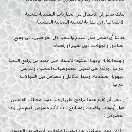
لذلك ندعو إلى الانتقال من المقاربات التقليدية للتنمية
الاجتماعية، إلى مقاربة للتنمية المجالية المندمجة.
هدفنا أن تشمل ثمار التقدم والتنمية كل المواطنين، في جميع
المناطق والجهات، دون تمييز أو إقصاء.
ولهذه الغاية، وجهنا الحكومة لاعتماد جيل جديد من برامج التنمية
الترابية، يرتكز على تثمين الخصوصيات المحلية، وتكريس
الجهوية المتقدمة، ومبدأ التكامل والتضامن بين المجالات
الترابية.
وينبغي أن تقوم هذه البرامج، على توحيد جهود مختلف الفاعلين،
حول أولويات واضحة، ومشاريع ذات تأثير ملموس، تهم على وجه
الخصوص :
– أولا : دعم التشغيل، عبر تثمين المؤهلات الاقتصادية الجهوية،