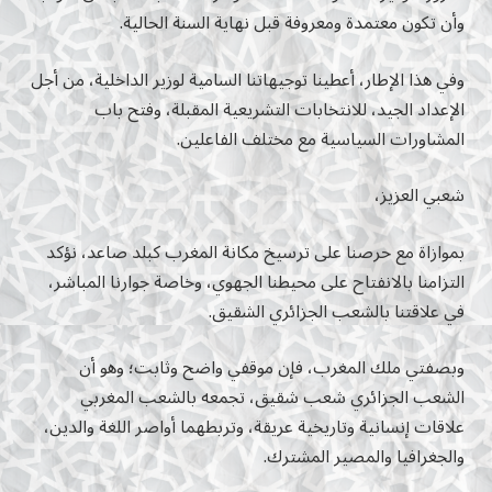
وأن تكون معتمدة ومعروفة قبل نهاية السنة الحالية.
وفي هذا الإطار، أعطينا توجيهاتنا السامية لوزير الداخلية، من أجل
الإعداد الجيد، للانتخابات التشريعية المقبلة، وفتح باب
المشاورات السياسية مع مختلف الفاعلين.
شعبي العزيز،
بموازاة مع حرصنا على ترسیخ مكانة المغرب كبلد صاعد، نؤكد
التزامنا بالانفتاح على محيطنا الجهوي، وخاصة جوارنا المباشر،
في علاقتنا بالشعب الجزائري الشقيق.
وبصفتي ملك المغرب، فإن موقفي واضح وثابت؛ وهو أن
الشعب الجزائري شعب شقيق، تجمعه بالشعب المغربي
علاقات إنسانية وتاريخية عريقة، وتربطهما أواصر اللغة والدين،
والجغرافيا والمصير المشترك.