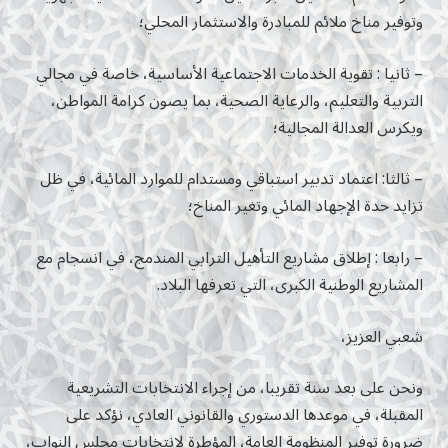
وتوفير مناخ ملائم للمبادرة والاستثمار المحلي؛
– ثانيا : تقوية الخدمات الاجتماعية الأساسية، خاصة في مجالي
التربية والتعليم، والرعاية الصحية، بما يصون كرامة المواطن،
ويكرس العدالة المجالية؛
– ثالثا: اعتماد تدبیر استباقي ومستدام للموارد المائية، في ظل
تزايد حدة الإجهاد المائي وتغير المناخ؛
– رابعا : إطلاق مشاريع التأهيل الترابي المندمج، في انسجام مع
المشاريع الوطنية الكبرى، التي تعرفها البلاد.
شعبي العزيز،
ونحن على بعد سنة تقريبا، من إجراء الانتخابات التشريعية
المقبلة، في موعدها الدستوري والقانوني العادي، نؤكد على
ضرورة توفير المنظومة العامة، المؤطرة لانتخابات مجلس النواب،