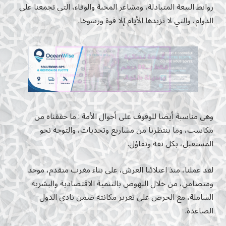
روابط البيعة المتبادلة، ومشاعر المحبة والوفاء، التي تجمعنا على
الدوام، والتي لا تزيدها الأيام إلا قوة ورسوخا.
وهي مناسبة أيضا للوقوف على أحوال الأمة : ما حققناه من
مكاسب، وما ينتظرنا من مشاريع وتحديات، والتوجه نحو
المستقبل، بكل ثقة وتفاؤل.
لقد عملنا، منذ اعتلائنا العرش، على بناء مغرب متقدم، موحد
ومتضامن، من خلال النهوض بالتنمية الاقتصادية والبشرية
الشاملة، مع الحرص على تعزيز مكانته ضمن نادي الدول
الصاعدة.