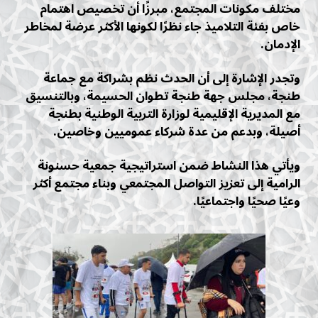
مختلف مكونات المجتمع، مبرزًا أن تخصيص اهتمام
خاص بفئة التلاميذ جاء نظرًا لكونها الأكثر عرضة لمخاطر
الإدمان.
وتجدر الإشارة إلى أن الحدث نظم بشراكة مع جماعة
طنجة، مجلس جهة طنجة تطوان الحسيمة، وبالتنسيق
مع المديرية الإقليمية لوزارة التربية الوطنية بطنجة
أصيلة، وبدعم من عدة شركاء عموميين وخاصين.
ويأتي هذا النشاط ضمن استراتيجية جمعية حسنونة
الرامية إلى تعزيز التواصل المجتمعي وبناء مجتمع أكثر
وعيًا صحيًا واجتماعيًا.