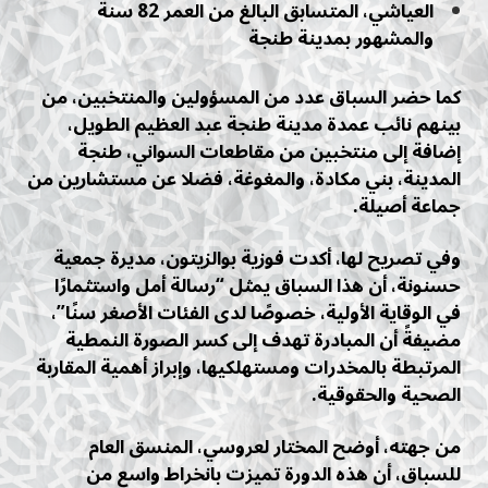
العياشي، المتسابق البالغ من العمر 82 سنة
والمشهور بمدينة طنجة
كما حضر السباق عدد من المسؤولين والمنتخبين، من
بينهم نائب عمدة مدينة طنجة عبد العظيم الطويل،
إضافة إلى منتخبين من مقاطعات السواني، طنجة
المدينة، بني مكادة، والمغوغة، فضلا عن مستشارين من
جماعة أصيلة.
وفي تصريح لها، أكدت فوزية بوالزيتون، مديرة جمعية
حسنونة، أن هذا السباق يمثل “رسالة أمل واستثمارًا
في الوقاية الأولية، خصوصًا لدى الفئات الأصغر سنًا”،
مضيفةً أن المبادرة تهدف إلى كسر الصورة النمطية
المرتبطة بالمخدرات ومستهلكيها، وإبراز أهمية المقاربة
الصحية والحقوقية.
من جهته، أوضح المختار لعروسي، المنسق العام
للسباق، أن هذه الدورة تميزت بانخراط واسع من