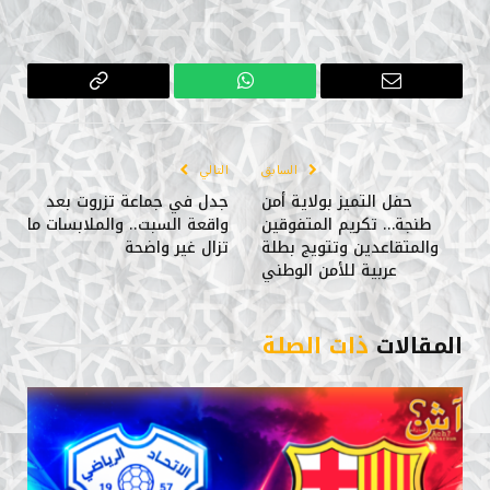
البريد
واتساب
Copy
الإلكتروني
Link
السابق
التالي
حفل التميز بولاية أمن
جدل في جماعة تزروت بعد
طنجة… تكريم المتفوقين
واقعة السبت.. والملابسات ما
والمتقاعدين وتتويج بطلة
تزال غير واضحة
عربية للأمن الوطني
المقالات
ذات الصلة