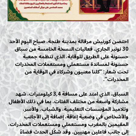
احتضن كورنيش مرقالة بمدينة طنجة، صباح اليوم الأحد
30 نونبر الجاري، فعاليات النسخة الخامسة من سباق
حسنونة على الطريق للوقاية، الذي تنظمه جمعية
حسنونة لمساندة مستعملي ومستعملات المخدرات
تحت شعار: “كلنا معنيون وشركاء في الوقاية من
المخدرات”.
السباق، الذي امتد على مسافة 3,4 كيلومترات، شهد
مشاركة واسعة من مختلف الفئات، بما في ذلك الأطفال
وتلاميذ المؤسسات التعليمية، والشباب، والأسر،
والأشخاص في وضعية إعاقة، إضافة إلى الأجانب
المقيمين بالمغرب ومستعملي ومستعملات المخدرات،
إلى جانب فاعلين مهنيين. وقد شكّل الحدث فضاءً