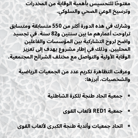
مفتوحًا للتحسيس بأهمية الوقاية من المخدرات
وترسيخ الوعي الصحي والسلوكي.
وشارك في هذه الدورة أكثر من 550 متسابقة ومتسابق
تراوحت أعمارهم ما بين سنتين و82 سنة، في تجسيد
واضح لروح التشاركية بين المؤسسات والفاعلين
المحليين، وذلك في إطار مشروع يهدف إلى تعزيز
الوقاية الأولية والتواصل مع مختلف الشرائح المجتمعية.
وعرفت التظاهرة تكريم عدد من الجمعيات الرياضية
والشخصيات، أبرزها:
جمعية اتحاد طنجة للكرة الشاطئية
جمعية RED1 لألعاب القوى
اتحاد جمعيات وأندية طنجة الكبرى لألعاب القوى