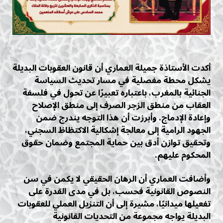
أكدت الأستاذة جميلة العماري أن قانون العقوبات البديلة
يشكل محطة مفصلية في مسار تحديث السياسة
الجنائية بالمغرب، باعتباره تعبيرًا عن تحول في فلسفة
العقاب من منطق الزجر الصرف إلى منطق الإصلاح
وإعادة الإدماج. وأبرزت أن هذا التوجه يندرج ضمن
الجهود الرامية إلى معالجة إشكالية الاكتظاظ السجني،
وتحقيق توازن أدق بين حماية المجتمع وضمان حقوق
المحكوم عليهم.
وأضافت العماري أن الرهان الحقيقي لا يكمن في سن
النصوص القانونية فحسب، بل في مدى القدرة على
تفعيلها ميدانيًا، مشيرة إلى أن التنزيل العملي للعقوبات
البديلة يواجه مجموعة من التحديات القانونية