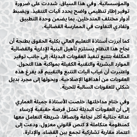
والمؤسساتية. وفي هذا السياق، شددت على ضرورة
توفير إطار تنظيمي واضح يحدد آليات التنفيذ، ويضبط
أدوار مختلف المتدخلين، بما يضمن وحدة التطبيق
وتفادي التفاوت في الممارسة القضائية.
كما أبرزت أستاذة التعليم العالي بكلية الحقوق بطنجة أن
نجاح هذا النظام يستلزم تأهيل البنية الإدارية والقضائية
المكلفة بتتبع تنفيذ العقوبات البديلة، إلى جانب توفير
الموارد البشرية والتقنية الكفيلة بمواكبة هذا التحول.
واعتبرت أن غياب آليات التتبع والتقييم قد يفرغ هذه
العقوبات من أهدافها الإصلاحية، ويحولها إلى مجرد بديل
شكلي للعقوبات السالبة للحرية.
وفي ختام مداخلتها، خلصت الأستاذة جميلة العماري
إلى أن العقوبات البديلة تمثل فرصة حقيقية لإرساء
عدالة جنائية أكثر نجاعة وإنصافًا، شريطة التعامل معها
كمنظومة متكاملة لا كنص قانوني معزول. ودعت إلى
اعتماد مقاربة تشاركية تجمع بين القضاء، والإدارة،