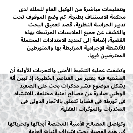
وبتعليمات مباشرة من الوكيل العام للملك لدى
محكمة الاستئناف بطنجة، تم وضع الموقوف تحت
تدبير الحراسة النظرية، قصد تعميق البحث
والكشف عن جميع الملابسات المرتبطة بهذه
القضية، إضافة إلى تحديد الامتدادات المحتملة
للأنشطة الإجرامية المرتبطة بها والمتورطين
المفترضين فيها.
وكشفت عملية التنقيط الأمني والتحريات الأولية أن
المشتبه فيه يعتبر من العناصر الخطيرة، إذ تبين أنه
يشكل موضوع عشر مذكرات بحث على الصعيد
الوطني صادرة عن مصالح أمنية مختلفة، للاشتباه
في تورطه في قضايا تتعلق بالاتجار الدولي في
المخدرات والمؤثرات العقلية.
وتواصل المصالح الأمنية المختصة أبحاثها وتحرياتها
في هذه القضية تحت إشراف النيابة العامة