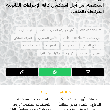
المختصة، من أجل استكمال كافة الإجراءات القانونية
المرتبطة بالملف.
Achkhbarkum
آش خباركم المغرب طنجة
اش خباركم
اش خباركم Ach khbarkum
الأمن المغربي
الدرك الملكي
السلاح الناري
المخدرات
المغرب
النيابة العامة
تطوان
طنجة
كزناية
ولاية أمن طنجة
البريد
واتساب
Copy
الإلكتروني
Link
السابق
التالي
سعاد الأزرق تقود معركة
سابقة خطيرة بمحكمة
الدفاع.. القضاء يدين متهماً
الاستئناف بطنجة.. “بارون
في قضية الاعتداء على
مخدرات” يهدد محامياً بالقتل