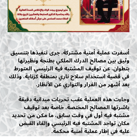
أسفرت عملية أمنية مشتركة، جرى تنفيذها بتنسيق
وثيق بين مصالح الدرك الملكي بطنجة ونظيرتها
بتطوان، عن توقيف المشتبه فيه الرئيسي المتورط
في قضية استخدام سلاح ناري بمنطقة كزناية، وذلك
بعد أشهر من الفرار والتواري عن الأنظار.
وجاءت هذه العملية عقب تحريات ميدانية دقيقة
باشرتها المصالح المختصة، خاصة بعد توقيف
مشتبه فيه أول في وقت سابق، ما مكن من تحديد
مكان تواجد المشتبه فيه الرئيسي وإلقاء القبض
عليه في إطار عملية أمنية محكمة.