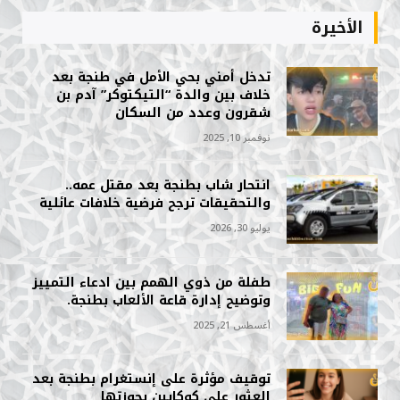
الأخيرة
تدخل أمني بحي الأمل في طنجة بعد
خلاف بين والدة “التيكتوكر” آدم بن
شقرون وعدد من السكان
نوفمبر 10, 2025
انتحار شاب بطنجة بعد مقتل عمه..
والتحقيقات ترجح فرضية خلافات عائلية
يوليو 30, 2026
طفلة من ذوي الهمم بين ادعاء التمييز
وتوضيح إدارة قاعة الألعاب بطنجة.
أغسطس 21, 2025
توقيف مؤثرة على إنستغرام بطنجة بعد
العثور على كوكايين بحوزتها