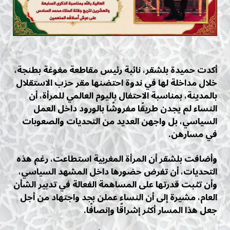
أكدت حميدة بلشقر، نائبة رئيس مقاطعة مغوغة بطنجة،
خلال مداخلة لها في ندوة احتضنها مقر حزب الاستقلال
بالمدينة، بمناسبة الاحتفال باليوم العالمي للمرأة، أن
النساء لم يجدن طريقًا مفروشًا بالورود داخل العمل
السياسي، بل واجهن العديد من التحديات والصعوبات
في مسارهن.
وأضافت بلشقر أن المرأة المغربية استطاعت، رغم هذه
التحديات، أن تفرض حضورها داخل المشهد السياسي،
وأن تثبت قدرتها على المساهمة الفعالة في تدبير الشأن
العام، مشيرة إلى أن النساء عملن بجد واجتهاد من أجل
جعل هذا المسار أكثر إشراقًا وإنصافًا.