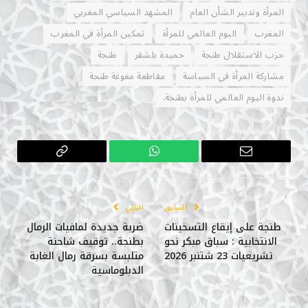
المرأة وتدبير الشأن العام
المشهد السياسي المغربي
المغرب
اليوم العالمي للمرأة
تمكين المرأة في المغرب
حزب الاستقلال طنجة
حميدة بلشقر
طنجة
مشاركة المرأة في السياسة
مقاطعة مغوغة طنجة
ندوة اليوم العالمي للمرأة بطنجة.
البريد
واتساب
Copy
الإلكتروني
Link
السابق
التالي
طنجة على إيقاع التسخينات
ضربة جديدة لمافيات الرمال
الانتخابية : سباق مبكر نحو
بطنجة.. توقيف شاحنة
تشريعيات 23 شتنبر 2026
متلبسة بسرقة رمال الغابة
الدبلوماسية