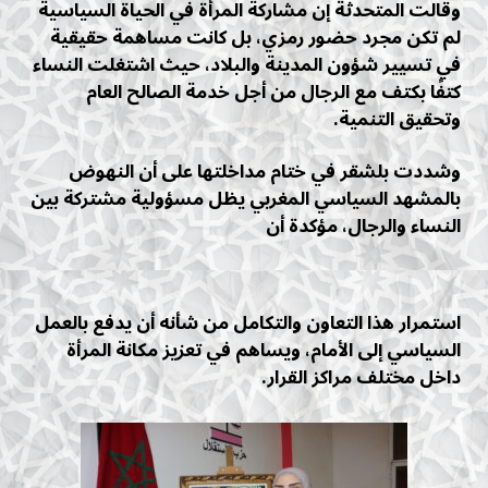
وقالت المتحدثة إن مشاركة المرأة في الحياة السياسية
لم تكن مجرد حضور رمزي، بل كانت مساهمة حقيقية
في تسيير شؤون المدينة والبلاد، حيث اشتغلت النساء
كتفًا بكتف مع الرجال من أجل خدمة الصالح العام
وتحقيق التنمية.
وشددت بلشقر في ختام مداخلتها على أن النهوض
بالمشهد السياسي المغربي يظل مسؤولية مشتركة بين
النساء والرجال، مؤكدة أن
استمرار هذا التعاون والتكامل من شأنه أن يدفع بالعمل
السياسي إلى الأمام، ويساهم في تعزيز مكانة المرأة
داخل مختلف مراكز القرار.