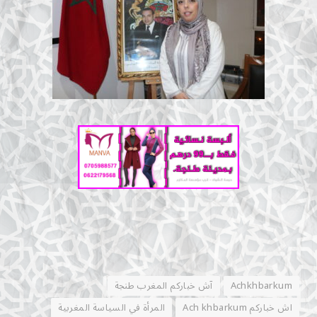
Achkhbarkum
آش خباركم المغرب طنجة
اش خباركم Ach khbarkum
المرأة في السياسة المغربية