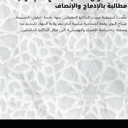
مطالبة بالإدماج والإنصاف
نظّمت تنسيقية صوت الدكاترة المعطلين بجهة طنجة–تطوان–الحسيمة،
صباح اليوم، وقفة احتجاجية سلمية أمام مقر ولاية الجهة، للتنديد بما
وصفته بـ«سياسة الإقصاء والتهميش» التي تطال الدكاترة الحاصلين…