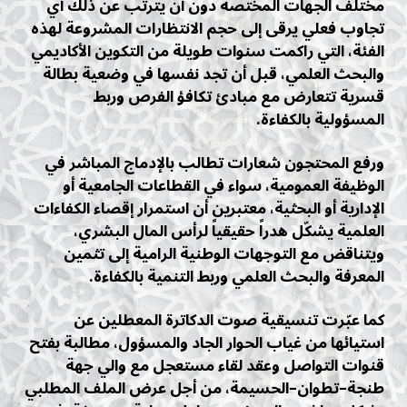
مختلف الجهات المختصة دون أن يترتب عن ذلك أي
تجاوب فعلي يرقى إلى حجم الانتظارات المشروعة لهذه
الفئة، التي راكمت سنوات طويلة من التكوين الأكاديمي
والبحث العلمي، قبل أن تجد نفسها في وضعية بطالة
قسرية تتعارض مع مبادئ تكافؤ الفرص وربط
المسؤولية بالكفاءة.
ورفع المحتجون شعارات تطالب بالإدماج المباشر في
الوظيفة العمومية، سواء في القطاعات الجامعية أو
الإدارية أو البحثية، معتبرين أن استمرار إقصاء الكفاءات
العلمية يشكّل هدراً حقيقياً لرأس المال البشري،
ويتناقض مع التوجهات الوطنية الرامية إلى تثمين
المعرفة والبحث العلمي وربط التنمية بالكفاءة.
كما عبّرت تنسيقية صوت الدكاترة المعطلين عن
استيائها من غياب الحوار الجاد والمسؤول، مطالبة بفتح
قنوات التواصل وعقد لقاء مستعجل مع والي جهة
طنجة–تطوان–الحسيمة، من أجل عرض الملف المطلبي