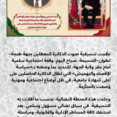
نظّمت تنسيقية صوت الدكاترة المعطلين بجهة طنجة–
تطوان–الحسيمة، صباح اليوم، وقفة احتجاجية سلمية
أمام مقر ولاية الجهة، للتنديد بما وصفته بـ«سياسة
الإقصاء والتهميش» التي تطال الدكاترة الحاصلين على
أعلى شهادة جامعية، في ظل أوضاع اجتماعية ومهنية
وُصفت بالمتأزمة.
وجاءت هذه المحطة النضالية، بحسب ما أفادت به
التنسيقية، في سياق نضالي مسؤول وسلمي، بعد
استنفاد كافة المساطر الإدارية والقانونية، ومراسلة