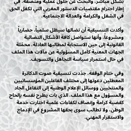
بشكل مباشر، والبحث عن حلول عملية ومنصفة، في
إطار احترام مقتضيات الدستور المغربي التي تكفل الحق
في الشغل والكرامة والعدالة الاجتماعية.
وأكدت التنسيقية أن نضالها سيظل سلمياً، حضارياً
ومشروعاً، وأنها ستواصل كافة الأشكال النضالية
القانونية إلى حين الاستجابة لمطالبها العادلة، محمّلة
الجهات المعنية كامل المسؤولية عن مآلات هذا الملف
في حال استمرار سياسة التجاهل والتسويف.
وفي ختام الوقفة، جدّدت تنسيقية صوت الدكاترة
المعطلين دعوتها إلى مختلف الفاعلين المؤسساتيين
والمنتخبين ووسائل الإعلام الوطنية إلى التفاعل الجاد
والمسؤول مع هذا الملف، الذي بات يطرح نفسه بإلحاح
كقضية كرامة وإنصاف لكفاءات علمية اختارت خدمة
الوطن، ولا تطالب سوى بحقها المشروع في الإدماج
والاستقرار المهني.