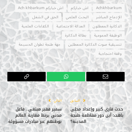
Achkhbarkum
اش خباركم
اش خباركم Ach khbarkum
الإدماج المباشر
البحث العلمي
الحق في الشغل
الدكاترة المعطلون
العدالة الاجتماعية
الكفاءات العلمية
الوظيفة العمومية
بطالة الدكاترة
تنسيقية صوت الدكاترة المعطلين
جهة طنجة تطوان الحسيمة
وقفة احتجاجية
البريد
واتساب
Copy
الإلكتروني
Link
السابق
التالي
حدث قاري كبير وإعداد محلي
سمير فقير مبتغي.. فاعل
باهت: أين دور مقاطعة طنجة
مدني يربط مغاربة العالم
المدينة؟
بوطنهم عبر مبادرات مسؤولة