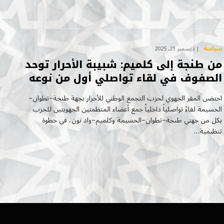
سياسة
ديسمبر 21, 2025
من طنجة إلى كلميم: شبيبة الأحرار توحد
الصفوف في لقاء تواصلي أول من نوعه
احتضن المقر الجهوي لحزب التجمع الوطني للأحرار بجهة طنجة–تطوان–
الحسيمة لقاءً تواصلياً داخلياً جمع أعضاء المنظمتين الجهويتين للحزب
بكل من جهتي طنجة–تطوان–الحسيمة وكلميم–واد نون، في خطوة
تنظيمية…