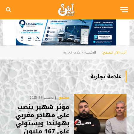
أنت الآن تتصفح:
الرئيسية
»
علامة تجارية
علامة تجارية
مجتمع
ديسمبر 11, 2025
مؤثر شهير ينصب
على مهاجر مغربي
بهولندا ويستولي
على 167 مليون