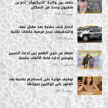
خلاف بين والدة “التيكتوكر” آدم بن
شقرون وعدد من السكان
نوفمبر 10, 2025
انتحار شاب بطنجة بعد مقتل عمه..
والتحقيقات ترجح فرضية خلافات عائلية
يوليو 30, 2026
طفلة من ذوي الهمم بين ادعاء التمييز
وتوضيح إدارة قاعة الألعاب بطنجة.
أغسطس 21, 2025
توقيف مؤثرة على إنستغرام بطنجة بعد
العثور على كوكايين بحوزتها
ديسمبر 8, 2025