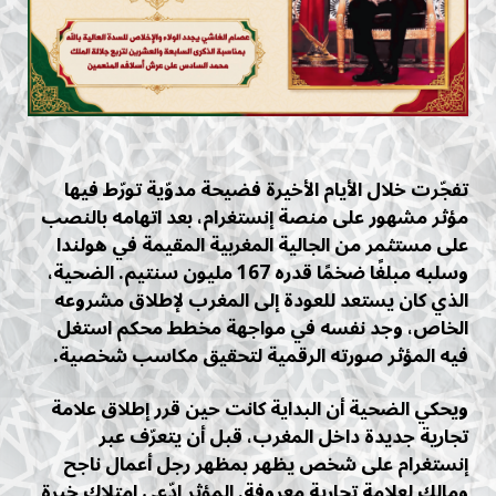
تفجّرت خلال الأيام الأخيرة فضيحة مدوّية تورّط فيها
مؤثر مشهور على منصة إنستغرام، بعد اتهامه بالنصب
على مستثمر من الجالية المغربية المقيمة في هولندا
وسلبه مبلغًا ضخمًا قدره 167 مليون سنتيم. الضحية،
الذي كان يستعد للعودة إلى المغرب لإطلاق مشروعه
الخاص، وجد نفسه في مواجهة مخطط محكم استغل
فيه المؤثر صورته الرقمية لتحقيق مكاسب شخصية.
ويحكي الضحية أن البداية كانت حين قرر إطلاق علامة
تجارية جديدة داخل المغرب، قبل أن يتعرّف عبر
إنستغرام على شخص يظهر بمظهر رجل أعمال ناجح
ومالك لعلامة تجارية معروفة. المؤثر ادّعى امتلاك خبرة