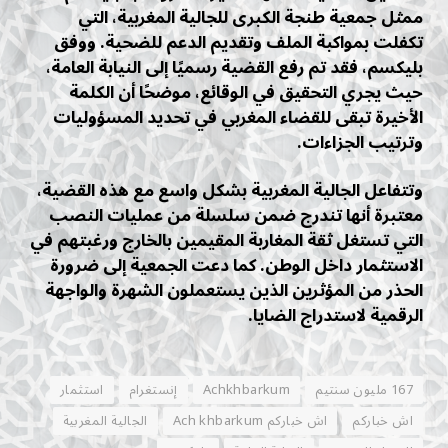
ممثل جمعية طنجة الكبرى للجالية المغربية، التي
تكفلت بمواكبة الملف وتقديم الدعم للضحية. ووفق
بليكسم، فقد تم رفع القضية رسميًا إلى النيابة العامة،
حيث يجري التحقيق في الوقائع، موضحًا أن الكلمة
الأخيرة تبقى للقضاء المغربي في تحديد المسؤوليات
وترتيب الجزاءات.
وتتفاعل الجالية المغربية بشكل واسع مع هذه القضية،
معتبرة أنها تندرج ضمن سلسلة من عمليات النصب
التي تستغل ثقة المغاربة المقيمين بالخارج ورغبتهم في
الاستثمار داخل الوطن. كما دعت الجمعية إلى ضرورة
الحذر من المؤثرين الذين يستعملون الشهرة والواجهة
الرقمية لاستدراج الضايا.
167 مليون سنتيم
Achkhbarkum
إنستغرام
استثمار
اش خباركم
اش خباركم Ach khbarkum
الجالية المغربية