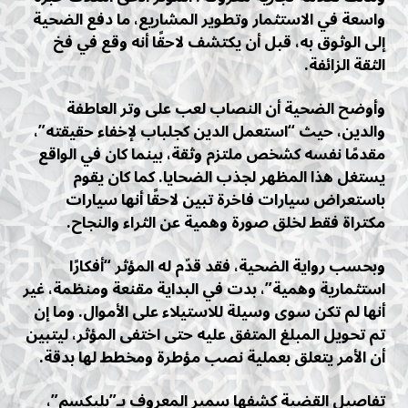
واسعة في الاستثمار وتطوير المشاريع، ما دفع الضحية
إلى الوثوق به، قبل أن يكتشف لاحقًا أنه وقع في فخ
الثقة الزائفة.
وأوضح الضحية أن النصاب لعب على وتر العاطفة
والدين، حيث “استعمل الدين كجلباب لإخفاء حقيقته”،
مقدمًا نفسه كشخص ملتزم وثقة، بينما كان في الواقع
يستغل هذا المظهر لجذب الضحايا. كما كان يقوم
باستعراض سيارات فاخرة تبين لاحقًا أنها سيارات
مكتراة فقط لخلق صورة وهمية عن الثراء والنجاح.
وبحسب رواية الضحية، فقد قدّم له المؤثر “أفكارًا
استثمارية وهمية”، بدت في البداية مقنعة ومنظمة، غير
أنها لم تكن سوى وسيلة للاستيلاء على الأموال. وما إن
تم تحويل المبلغ المتفق عليه حتى اختفى المؤثر، ليتبين
أن الأمر يتعلق بعملية نصب مؤطرة ومخطط لها بدقة.
تفاصيل القضية كشفها سمير المعروف بـ”بليكسم”،