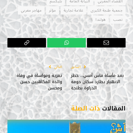
القضاء المغربي
النيابة العامة
بليكسم
جمعية طنجة الكبرى
علامة تجارية
مؤثر
مهاجر مغربي
نصب
هولندا
البريد
واتساب
Copy
الإلكتروني
Link
السابق
التالي
بعد مأساة فاس أمس… خطر
تعزية ومواساة في وفاة
الانهيار يطارد سكان حومة
والدة الفكاهيين حسن
الدراوة بطنجة
ومحسن
المقالات
ذات الصلة