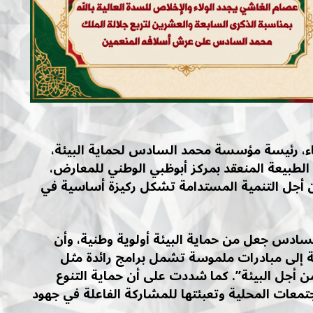
اء، رئيسة مؤسسة محمد السادس لحماية البيئة،
لطبيعة المنعقد بمركز أبوظبي الوطني للمعارض،
 من أجل التنمية المستدامة تشكل ركيزة أساسية في
سادس جعل من حماية البيئة أولوية وطنية، وأن
 إلى مبادرات ملموسة تشمل برامج رائدة مثل
 أجل البيئة”. كما شددت على أن حماية التنوع
جتمعات المحلية وتعبئتها للمشاركة الفاعلة في جهود