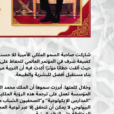
شاركت صاحبة السمو الملكي الأميرة للا حسن
كضيفة شرف في المؤتمر العالمي للحفاظ على ا
حيث ألقت خطابًا مؤثرًا أكدت فيه أن التربية
بناء مستقبل أفضل للبشرية والطبيعة.
وخلال كلمتها، أبرزت سموها أن الملك محمد ال
المؤسسة تعمل على ترجمة هذه الرؤية الملكية
“المدارس الإيكولوجية” و”الصحفيون الشباب من
البيولوجي لا يمكن أن تتحقق إلا عبر توعية الم
المحافظة على النظم البيئية.