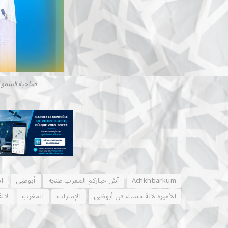
صاحبة السمو ال
Achkhbarkum
آش خباركم المغرب طنجة
أبوظبي
ا
الأميرة لالة حسناء في أبوظبي
الإمارات
المغرب
لال