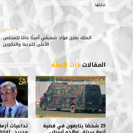
شاركها.
السابق
الملك يعين فؤاد شفيقي أمينًا عامًا للمجلس
الأعلى للتربية والتكوين
المقالات
ذات الصلة
25 شخصًا يتابعون في قضية
تداعيات أزم
أزمة سبتة.. وهذه أسباب
مدريد.. إقا