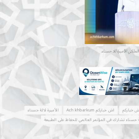
ملكي الأميرة للا حسناء
ش خباركم
اش خباركم Ach khbarkum
الأميرة لالة حسناء
ة حسناء تشارك في المؤتمر العالمي للحفاظ على الطبيعة