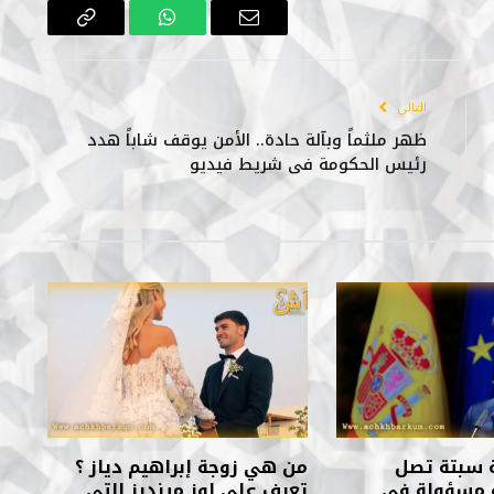
البريد
واتساب
Copy
الإلكتروني
Link
التالي
ظهر ملثماً وبآلة حادة.. الأمن يوقف شاباً هدد
رئيس الحكومة في شريط فيديو
ة سبتة تصل
من هي زوجة إبراهيم دياز ؟
لة مسؤولة في
تعرف على لوز مينديز التي