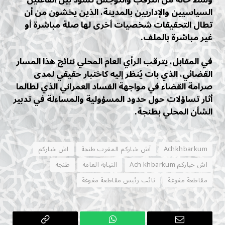
السياسيين والإداريين بالمدينة، الذين يخشون من أن
تطال التحقيقات شخصيات أخرى لها صلة مباشرة أو
غير مباشرة بالملف.
في المقابل، يترقب الرأي العام المحلي نتائج هذا المسار
القضائي، الذي بات يُنظر إليه كاختبار حقيقي لمدى
صرامة القضاء في مواجهة الفساد العمراني الذي لطالما
أثار تساؤلات حول حدود المسؤولية والمساءلة في تدبير
الشأن المحلي بطنجة.
Achkhbarkum
آش خباركم المغرب طنجة
اش خباركم
اش خباركم Ach khbarkum
النيابة العامة
طنجة
مقاطعة مغوغة
نائب رئيس مقاطعة مغوغة