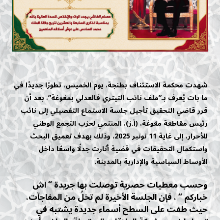
شهدت محكمة الاستئناف بطنجة، يوم الخميس، تطورًا جديدًا في
ما بات يُعرف بـ”ملف نائب التيتري فالعدلي بمغوغة”، بعد أن
قرر قاضي التحقيق تأجيل جلسة الاستماع التفصيلي إلى نائب
رئيس مقاطعة مغوغة، (أ.ز)، المنتمي لحزب التجمع الوطني
للأحرار، إلى غاية 11 نونبر 2025، وذلك بهدف تعميق البحث
واستكمال التحقيقات في قضية أثارت جدلًا واسعًا داخل
الأوساط السياسية والإدارية بالمدينة.
وحسب معطيات حصرية توصلت بها جريدة “ اش
خباركم “ ، فإن الجلسة الأخيرة لم تخلُ من المفاجآت،
حيث طفت على السطح أسماء جديدة يشتبه في