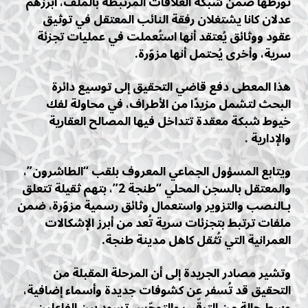
تورطها ضمن شبكة العلاقات المرتبطة بالملف، أبرزهم
عدلان كانا يشتغلان رفقة النائب المعتقل في توثيق
عقود ووثائق يُعتقد أنها استُعملت في عمليات تجزئة
سرية، وأخرى يُحتمل أنها مزوّرة.
هذا المعطى دفع قاضي التحقيق إلى توسيع دائرة
البحث لتشمل مزيدًا من الأطراف، في محاولة لفك
خيوط شبكة معقدة تتداخل فيها المصالح العقارية
والإدارية .
ويتابع المسؤول الجماعي المعروف بلقب “الطاشرون”،
والمعتقل بالسجن المحلي “طنجة 2”، بتهم ثقيلة تتعلق
بـالنصب والتزوير واستعمال وثائق رسمية مزوّرة، ضمن
ملفات ترتبط بتجزئات سرية تُعد من أبرز الإشكالات
العمرانية التي تُثقل كاهل مدينة طنجة.
وتشير مصادر الجريدة إلى أن المرحلة المقبلة من
التحقيق قد تُسفر عن كشوفات جديدة وأسماء إضافية،
وسط حالة من الترقّب والتوجّس تسود بين الفاعلين