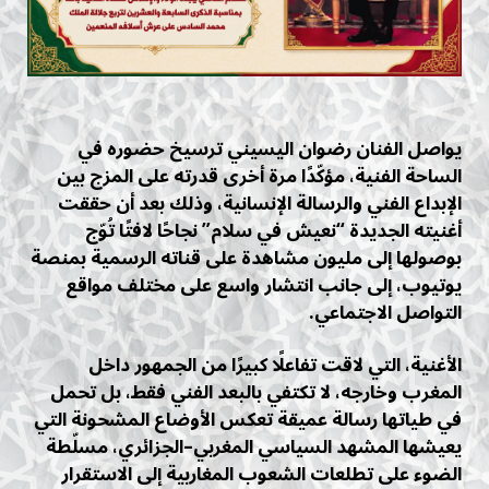
يواصل الفنان رضوان اليسيني ترسيخ حضوره في
الساحة الفنية، مؤكّدًا مرة أخرى قدرته على المزج بين
الإبداع الفني والرسالة الإنسانية، وذلك بعد أن حققت
أغنيته الجديدة “نعيش في سلام” نجاحًا لافتًا تُوّج
بوصولها إلى مليون مشاهدة على قناته الرسمية بمنصة
يوتيوب، إلى جانب انتشار واسع على مختلف مواقع
التواصل الاجتماعي.
الأغنية، التي لاقت تفاعلًا كبيرًا من الجمهور داخل
المغرب وخارجه، لا تكتفي بالبعد الفني فقط، بل تحمل
في طياتها رسالة عميقة تعكس الأوضاع المشحونة التي
يعيشها المشهد السياسي المغربي–الجزائري، مسلّطة
الضوء على تطلعات الشعوب المغاربية إلى الاستقرار