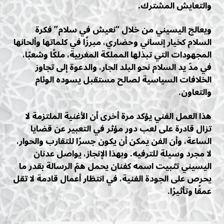
والتعايش المشترك.
ويعالج اليسيني من خلال “نعيش في سلام” فكرة
السلام كخيار إنساني وحضاري، مبرزًا في كلماتها وألحانها
المجهودات التي تبذلها المملكة المغربية، ملكًا وشعبًا،
في مدّ يد السلام نحو البلد الجار، والدعوة إلى تجاوز
الخلافات السياسية لصالح مستقبل يسوده الوئام
والتعاون.
هذا العمل الفني يؤكد مرة أخرى أن الأغنية الملتزمة لا
تزال قادرة على لعب دور مؤثر في التعبير عن قضايا
الساعة، وأن الفن يمكن أن يكون جسرًا للتقارب والحوار،
لا مجرد وسيلة للترفيه. وبهذا الإنجاز، يواصل عدنان
اليسيني تثبيت اسمه كفنان يحمل همّ الرسالة بقدر ما
يحرص على الجودة الفنية، في انتظار أعمال قادمة لا تقل
عمقًا وتأثيرًا.