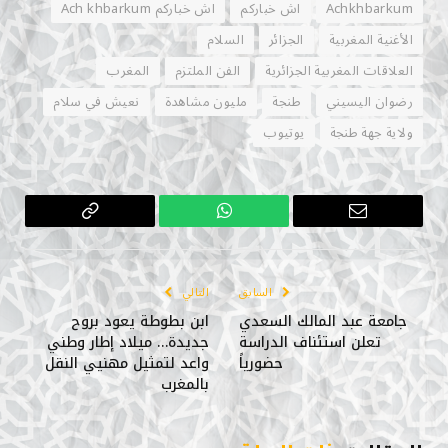
Achkhbarkum
اش خباركم
اش خباركم Ach khbarkum
الأغنية المغربية
الجزائر
السلام
العلاقات المغربية الجزائرية
الفن الملتزم
المغرب
رضوان اليسيني
طنجة
مليون مشاهدة
نعيش في سلام
ولاية جهة طنجة
يوتيوب
البريد
واتساب
Copy
الإلكتروني
Link
السابق
التالي
جامعة عبد المالك السعدي
ابن بطوطة يعود بروح
تعلن استئناف الدراسة
جديدة… ميلاد إطار وطني
حضورياً
واعد لتمثيل مهنيي النقل
بالمغرب