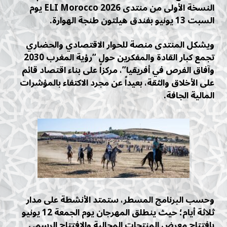
النسخة الأولى من منتدى ELI Morocco 2026 يوم
السبت 13 يونيو بفندق هيلتون طنجة الهوارة.
ويشكل المنتدى منصة للحوار الاقتصادي والحضاري
تجمع كبار القادة والمفكرين حول “رؤية المغرب 2030
وآفاق الفرص في أفريقيا”، مركزاً على بناء اقتصاد قائم
على الأخلاق والثقة، بعيداً عن مجرد الاكتفاء بالمؤشرات
المالية الجافة.
وحسب البرنامج المسطر، ستمتد الأنشطة على مدار
ثلاثة أيام؛ حيث ينطلق المهرجان يوم الجمعة 12 يونيو
بافتتاح معرض المنتجات المجالية والافتتاح الرسمي