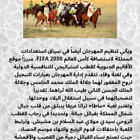
ويأتي تنظيم المهرجان أيضاً في سياق استعدادات
المملكة لاستضافة كأس العالم FIFA 2030، مبرزاً موقع
الأقاليم الجنوبية كقطب استراتيجي للتنافسية الدولية.
وفي لفتة وفاء، تتقدم إدارة المهرجان بعبارات التبجيل
لروح المغفور لهما جلالة الملك محمد الخامس وجلالة
الملك الحسن الثاني طيب الله ثراهما، تقديراً
لتضحياتهما في سبيل استقلال البلاد ووحدتها.
وتعتبر لعبة «ماطا» تراثاً عريقاً ينبثق من قلب جبال
شمال المملكة بقبائل جبالة، وتحديداً في رحاب القطب
الروحي سيدي مولاي عبد السلام بن مشيش. وترتبط
اللعبة باحتفالات قدوم الربيع وانتهاء موسم الحصاد،
حيث تصنع نساء القبائل دمية من القصب والأقمشة