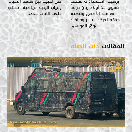
برشيد : استعدادات مكثفة
جبل لحبيب بين شغف الشباب
بسوق حد أولاد زيان تزامناً
وغياب البنية الرياضية.. مطلب
مع عيد الأضحى وتنظيم
ملعب القرب يتجدد
محكم لحركة السير ومراقبة
سوق المواشي
المقالات
ذات الصلة