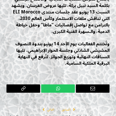
بكلمة السيد نبيل بركة، تليها عروض الفرسان. ويشهد
السبت 13 يونيو عقد جلسات منتدى ELI Morocco
التي تناقش ملفات الاستثمار وكأس العالم 2030،
بالتزامن مع تواصل إقصائيات “ماطا” وحفل خياطة
الدمية، والـسهرة الفنية الكبرى.
وتُختتم الفعاليات يوم الأحد 14 يونيو بندوة التصوف
المشيشي الشاذلي وجلسة الحوار الإبراهيمي، تليها
السباقات النهائية وتوزيع الجوائز، لتُرفع في النهاية
البرقية الملكية السامية.
البريد
واتساب
Copy
الإلكتروني
Link
السابق
التالي