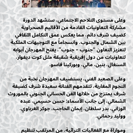
وعلى مستوى التلاحم الاجتماعي، ستشهد الدورة
مشاركة التعاونيات القادمة من الأقاليم الصحراوية
كضيف شرف دائم، مما يعكس عمق التكامل الثقافي
بين الشمال والجنوب. وانسجاماً مع التوجيهات الملكية
لتعزيز التعاون “جنوب – جنوب”، يفتح المهرجان أبوابه
لتعاونيات من دول إفريقية شقيقة مثل كوت ديفوار،
السنغال، بنين، مالي، وبوركينا فاسو.
وعلى الصعيد الفني، يستضيف المهرجان نخبة من
النجوم المغاربة، تتقدمهم الفنانة سعيدة شرف كضيفة
شرف يمتزج من خلالها الفن الحساني الجنوبي بالموروث
الشمالي، إلى جانب الأسماء: حسن حسيمي، عبده
الوزاني، بدر سلطان، إيمان الحاجب، جوكر الغرباوي،
ووليد رحماني.
وموازاة مع الفعاليات التراثية، من المرتقب تنظيم