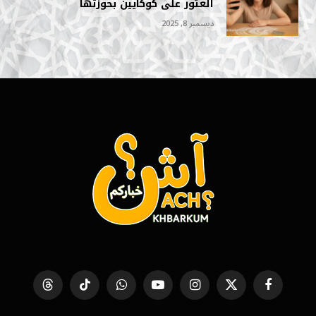
العثور على كوكايين بحوزتها
ديسمبر 8, 2025
فيسبوك
X
الانستغرام
يوتيوب
واتساب
تيكتوك
Threads
(Twitter)