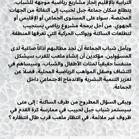
الترابية بالإقليم إنجاز مشاريع رياضية موجهة للشباب،
يتطلع سكان جماعة جبل لحبيب إلى التفاتة من الجهات
المختصة، سواء على المستوى الجماعي أو الإقليمي أو
الجهوي، من أجل برمجة مشروع رياضي يستجيب
لتطلعات الساكنة ويواكب الحركية التي تعرفها المنطقة.
ويأمل شباب الجماعة أن تجد مطالبهم آذاناً صاغية لدى
المسؤولين، مؤكدين أن إنشاء ملعب للقرب سيشكل
متنفساً حقيقياً لمئات الأطفال والشباب، وسيساهم في
اكتشاف وصقل المواهب الرياضية المحلية، فضلاً عن
تعزيز التنمية البشرية والاندماج الاجتماعي داخل
الجماعة.
ويبقى السؤال المطروح من طرف الساكنة : إلى متى
سيستمر شباب جبل لحبيب في ممارسة كرة القدم في
ظروف غير ملائمة، في انتظار ملعب قرب طال انتظاره ؟