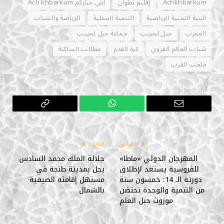
Achkhbarkum
إقليم تطوان
اش خباركم Ach khbarkum
البنية التحتية الرياضية
التنمية المحلية
الرياضة والشباب
المغرب
جبل لحبيب
جماعة جبل لحبيب
شباب العالم القروي
كرة القدم
مطالب الساكنة
ملعب القرب
البريد
واتساب
Copy
الإلكتروني
Link
السابق
التالي
المهرجان الدولي «ماطا»
جلالة الملك محمد السادس
للفروسية يستعد لإطلاق
يحل بمدينة طنجة في
دورته الـ 14: خمسون سنة
مستهل إقامته الصيفية
من التنمية والوحدة تحتضن
بالشمال
موروث جبل العلم