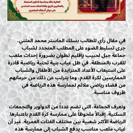
في مقال رأي للطالب بسلك الماستر محمد المتني،
جرى تسليط الضوء على المطلب المتجدد لشباب
جماعة جبل لحبيب بإقليم تطوان بضرورة إحداث ملعب
للقرب بالمنطقة، في ظل غياب بنية تحتية رياضية قادرة
على استيعاب الأعداد المتزايدة من الأطفال والشباب
الممارسين لكرة القدم، وما يترتب عن ذلك من حرمانهم
من فضاء رياضي ملائم لممارسة هذه الرياضة في
ظروف مناسبة.
وتعرف الجماعة، التي تضم عدداً من الدواوير والتجمعات
السكنية، إقبالاً ملحوظاً على ممارسة كرة القدم باعتبارها
الرياضة الأكثر شعبية بين مختلف الفئات العمرية. غير أن
غياب ملعب مناسب يدفع الشباب إلى ممارسة هذه