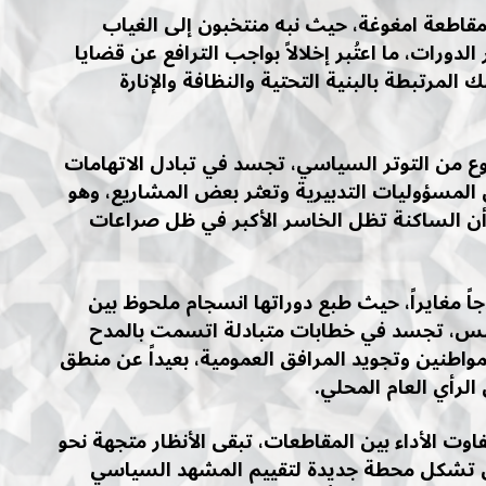
اطعة امغوغة، حيث نبه منتخبون إلى الغياب
رات، ما اعتُبر إخلالاً بواجب الترافع عن قضايا
المرتبطة بالبنية التحتية والنظافة والإنارة
وع من التوتر السياسي، تجسد في تبادل الاتهامات
لمسؤوليات التدبيرية وتعثر بعض المشاريع، وهو
ا أن الساكنة تظل الخاسر الأكبر في ظل صراعات
ً مغايراً، حيث طبع دوراتها انسجام ملحوظ بين
جلس، تجسد في خطابات متبادلة اتسمت بالمدح
لمواطنين وتجويد المرافق العمومية، بعيداً عن منطق
الرأي العام المحلي.
ت الأداء بين المقاطعات، تبقى الأنظار متجهة نحو
ر أن تشكل محطة جديدة لتقييم المشهد السياسي