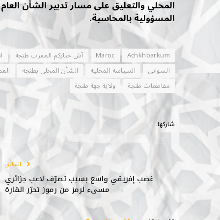
المحلي والتعليق على مسار تدبير الشأن العام 
المسؤولية بالمحاسبة.
Achkhbarkum
Maroc
آش خباركم المغرب طنجة
ا
السواني
السياسة المحلية
الشأن المحلي بطنجة
العم
مقاطعات طنجة
ولاية جهة طنجة
شاركها.
السابق
غضب إفريقي واسع بسبب تصرّف لاعب جزائري
مسيء لرمز من رموز تحرّر القارة