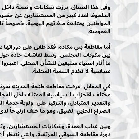
وفي هذا السياق، برزت شكايات واضحة داخل مق
الملحوظ لعدد كبير من المستشارين عن حضور الدو
المواطنين ومتابعة ملفاتهم اليومية، خصوصاً تلك 
العمومية.
أما مقاطعة بني مكادة، فقد طغى على دوراتها ن
بين مكونات المجلس، وسط نقاشات حادة حول ا
ما أثار استياء متتبعين للشأن المحلي، اعتبرو
سياسية لا تخدم التنمية المحلية.
في المقابل، عرفت مقاطعة طنجة المدينة نموذجا
مختلف الأحزاب السياسية الممثلة داخل الم
والتقدير المتبادل، والتركيز على أولوية خدمة ا
الصراع الحزبي الضيق، وهو ما خلف ارتياحاً لدى 
وبين غياب العمدة، وشكايات المستشارين، وتفاو
دورة مقاطعة السواني المرتقبة، والتي يُنتظ