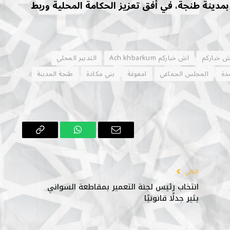
بمدينة طنجة، في أفق تعزيز الحكامة المحلية وربط
ش خباركم
اش خباركم Ach khbarkum
التدبير المحلي
دة
المجلس الجماعي
امغوغة
بني مكادة
طنجة المدينة
البريد
واتساب
Copy
الإلكتروني
Link
التالي
انتخاب رئيس لجنة التعمير بمقاطعة السواني
يثير جدلًا قانونيًا