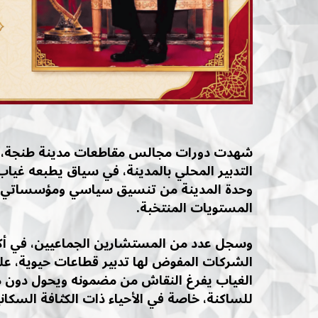
شهدت دورات مجالس مقاطعات مدينة طنجة، خلا
التدبير المحلي بالمدينة، في سياق يطبعه غيا
وحدة المدينة من تنسيق سياسي ومؤسساتي يض
المستويات المنتخبة.
وسجل عدد من المستشارين الجماعيين، في أكثر
الشركات المفوض لها تدبير قطاعات حيوية، على 
الغياب يفرغ النقاش من مضمونه ويحول دون 
للساكنة، خاصة في الأحياء ذات الكثافة السكاني